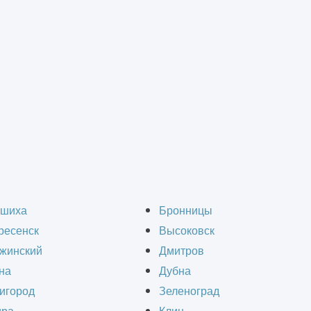
Вакансии
шиха
Бронницы
ресенск
Высоковск
жинский
Дмитров
Наша компания постоянно развивается,
на
Дубна
увеличивая производственные и офисные
игород
Зеленоград
возможности. Мы будем рады видеть Вас в