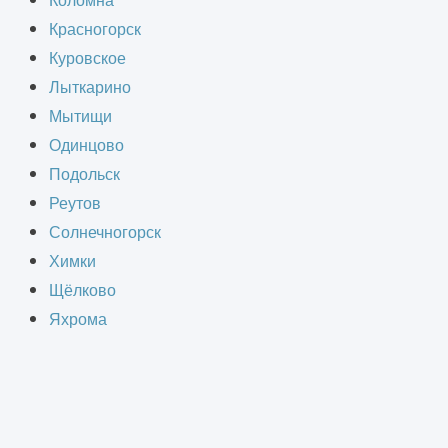
Коломна
Красногорск
Куровское
Лыткарино
Мытищи
Одинцово
Подольск
Реутов
Вы можете прислать свое резюме
Солнечногорск
на электронный адрес
Химки
info@informcad.ru
или заполнить
Щёлково
форму ниже:
Яхрома