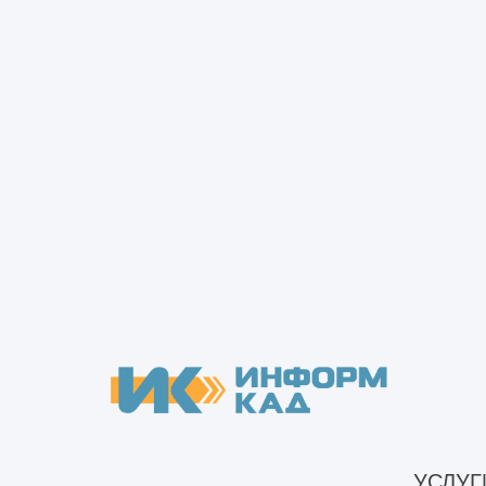
Техническое обследование зд
Техническое обследование мно
Техническое обследование об
Техническое обследование объ
Техническое обследование об
Техническое обследование пр
Техническое обследование п
Техническое обследование со
Техническое обследование капита
Техническое обследование ф
Техническое обследование фа
Техническое обследование строит
Инженерно-техническое обсле
УСЛУГ