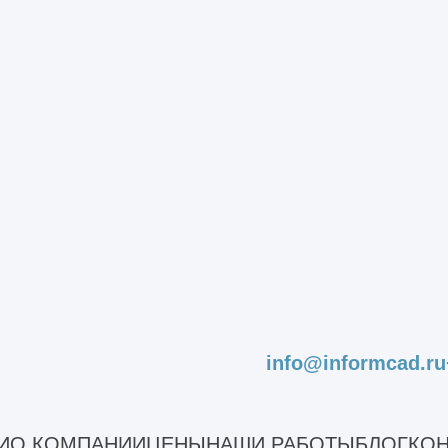
ания школы
гоэтажного каркасного здания
щественных зданий
екта капитального строительства
ъектов незавершенного строительства
оизводственных зданий
ромышленных зданий
стояния сооружений
льного ремонта
асадов
садов зданий
info@informcad.ru
ельных конструкций зданий и сооружений
дование строительных конструкций здания
И
О КОМПАНИИ
ЦЕНЫ
НАШИ РАБОТЫ
БЛОГ
КОН