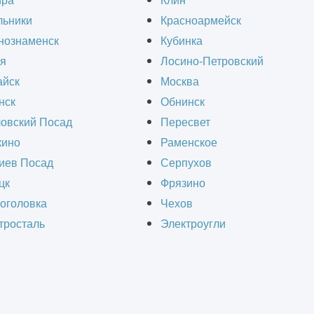
ира
Клин
нашей команде!
льники
Красноармейск
нознаменск
Кубинка
я
Лосино-Петровский
йск
Москва
нск
Обнинск
ой
овский Посад
Пересвет
ино
Раменское
иев Посад
Серпухов
цк
Фрязино
оголовка
Чехов
тросталь
Электроугли