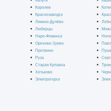
Калуга
Каш
Королев
Коте
Краснозаводск
Крас
Ликино-Дулёво
Лобн
Люберцы
Можа
Компании "ИнформКАД" требуются
Наро-Фоминск
Ноги
следующие сотрудники для удаленн
Орехово-Зуево
Павл
работы:
Протвино
Пушк
Руза
Серг
Инженер ПТО
Старая Купавна
Трои
Хотьково
Черн
Сметчик
Электрогорск
Элек
Прораб