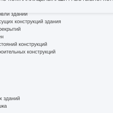
остояния конструкций зданий
овли зданий
сущих конструкций здания
рекрытий
ен
стояний конструкций
роительных конструкций
х зданий
ажа