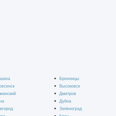
чего нужен эскизный п
шиха
Бронницы
ресенск
Высоковск
жинский
Дмитров
на
Дубна
игород
Зеленоград
ома, коммерческого, общественного, производс