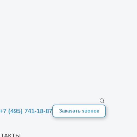
ующий пакет документов:
ения строительства;
троительные планы;
и, отражением рельефа;
х;
оходящих через участок.
+7 (495) 741-18-87
Заказать звонок
етах и ограничениях на выполнение
ТАКТЫ