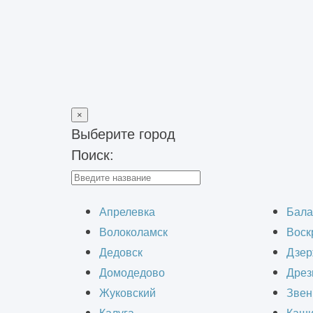
×
Выберите город
Поиск:
Главная
>
Блог
>
Для чего нужен эскизный проект
Для 
Апрелевка
Бала
Волоколамск
Воск
Дедовск
Дзер
Домодедово
Дрез
Жуковский
Звен
Для строительства любого жилого д