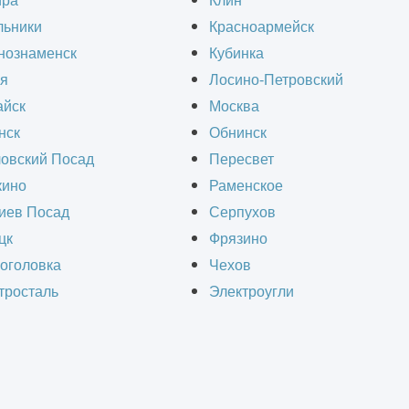
ира
Клин
окументации. Его обязательная часть – эскизны
льники
Красноармейск
. Он позволяет уточнить многие нюансы и дета
нознаменск
Кубинка
отрим, для чего нужен
эскизный проект
, и как 
я
Лосино-Петровский
йск
Москва
нск
Обнинск
овский Посад
Пересвет
ино
Раменское
иев Посад
Серпухов
ния
цк
Фрязино
оголовка
Чехов
тросталь
Электроугли
оект