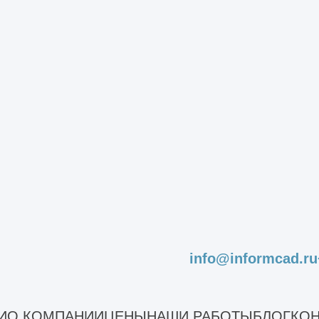
нты
изного проекта необходимо предоставить след
во заказчика распоряжаться участком для вед
астка (ГПЗУ), технические регламенты, градос
й планы с высотными, координатными отметкам
 будущего строительства инженерных изыскания
муникаций, сетей, в том числе подземных, пр
info@informcad.ru
ить данные о действующих для территории запр
И
О КОМПАНИИ
ЦЕНЫ
НАШИ РАБОТЫ
БЛОГ
КОН