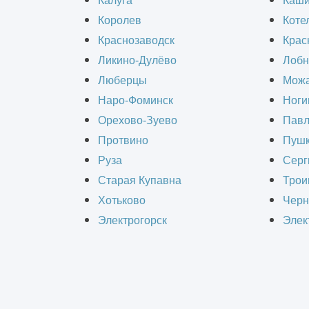
Калуга
Каш
требуется полный пакет проектной д
Королев
Коте
разрабатывается на начальном этапе
Краснозаводск
Крас
дальнейшего проектирования. Рассм
Ликино-Дулёво
Лобн
Люберцы
Можа
Наро-Фоминск
Ноги
Содержание статьи:
Орехово-Зуево
Павл
Протвино
Пушк
Что такое эскизный проект
Руза
Серг
Порядок разработки и утвержде
Старая Купавна
Трои
Необходимые документы
Хотьково
Черн
Для чего нужен ЭП
Электрогорск
Элек
Что такое эскизный пр