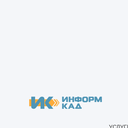
Необходимые докуме
Для начала работы по созданию эск
документы, подтверждающие пра
генеральный план земельного уч
схемы, планы территории;
топографический, геодезически
отчет о проведенных на участке
схема прокладки инженерных ком
Кроме этого, необходимо предостав
определенных видов работ.
УСЛУГ