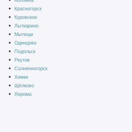
Коломна
й проект (ЭП), который
Красногорск
ли, служит основой для
Куровское
он разрабатывается.
Лыткарино
Мытищи
Одинцово
Подольск
Реутов
Солнечногорск
Химки
Щёлково
Яхрома