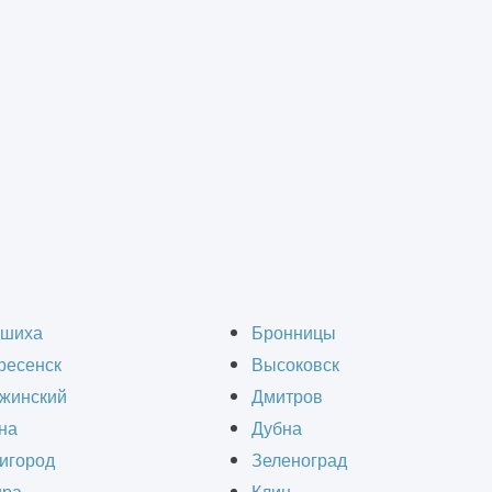
вентиляции и кондиционирования
>
Монтаж промышленной системы вентиля
мышленной системы в
шиха
Бронницы
ресенск
Высоковск
Электроуглях
жинский
Дмитров
на
Дубна
игород
Зеленоград