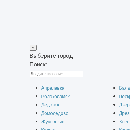
×
Выберите город
Поиск:
Главная
>
Строительно-монтажные работы
>
Монтаж систем 
Монтаж про
Апрелевка
Бала
Волоколамск
Воск
Дедовск
Дзер
Домодедово
Дрез
Жуковский
Звен