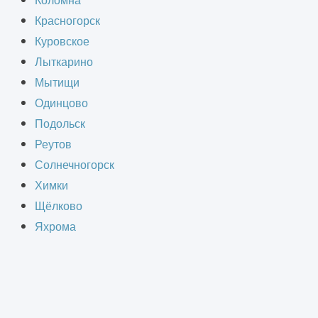
Коломна
Красногорск
н для обеспечения персонала
Куровское
агрязнений, образующихся в
Лыткарино
водит профессиональный монтаж
Мытищи
Одинцово
Подольск
Реутов
ляции?
Солнечногорск
Химки
ких процессов и работы большого
Щёлково
ей, в том числе:
Яхрома