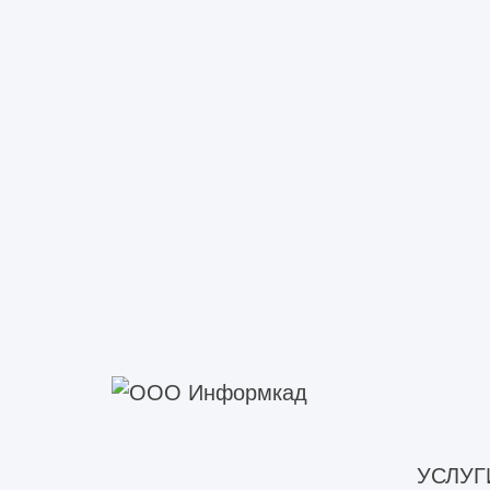
Заказать монтаж пром
ИнформКАД
Для консультации с нашими инженер
нам по номеру +7 (495) 741-18-87 и
Инженеры нашей ко
УСЛУГ