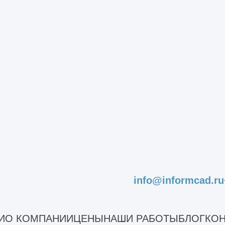
ышленной системы вентиляци
ами, предварительного расчета цены монтажны
ли напишите в форму на сайте.
Оставить заявку
мпании оперативно и качественно предоставят
info@informcad.ru
И
О КОМПАНИИ
ЦЕНЫ
НАШИ РАБОТЫ
БЛОГ
КОН