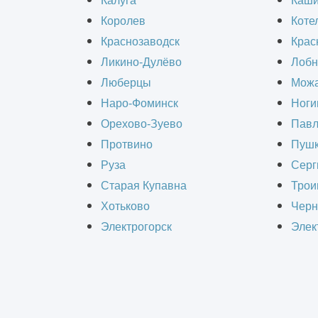
Калуга
Каш
Королев
Коте
В любом промышленном здании дол
Краснозаводск
Крас
достаточным объемом свежего возду
Ликино-Дулёво
Лобн
результате технологических проце
Люберцы
Можа
Наро-Фоминск
Ноги
систем промышленной вентиляции и
Орехово-Зуево
Павл
Протвино
Пушк
Для чего необходима 
Руза
Серг
Старая Купавна
Трои
На большинстве производственных о
Хотьково
Черн
числа людей в воздух могут выделя
Электрогорск
Элек
летучие вещества, испарения;
пыль и взвеси разного состава;
дым, продукты горения;