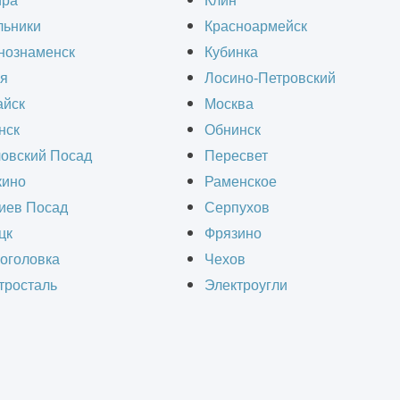
ира
Клин
льники
Красноармейск
жен поддерживаться эффективный воздухообме
нознаменск
Кубинка
ха, удаления отработанных воздушных масс, з
я
Лосино-Петровский
ссов. Компания ИнформКАД в Электроуглях про
йск
Москва
нск
Обнинск
 кондиционирования любой сложности.
овский Посад
Пересвет
ино
Раменское
промышленная система венти
иев Посад
Серпухов
цк
Фрязино
бъектов в результате протекания технологичес
оголовка
Чехов
ться значительные объемы загрязняющих примес
тросталь
Электроугли