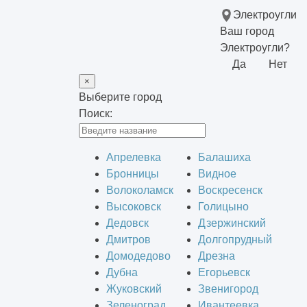
Электроугли
Ваш город
Электроугли?
Да
Нет
×
Выберите город
Поиск:
Апрелевка
Балашиха
Бронницы
Видное
Волоколамск
Воскресенск
Высоковск
Голицыно
Дедовск
Дзержинский
Дмитров
Долгопрудный
Домодедово
Дрезна
Дубна
Егорьевск
Жуковский
Звенигород
Зеленоград
Ивантеевка