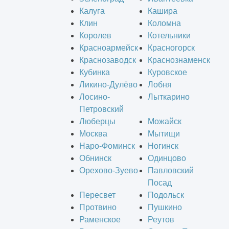
Калуга
Кашира
Клин
Коломна
Королев
Котельники
Красноармейск
Красногорск
Краснозаводск
Краснознаменск
Кубинка
Куровское
Ликино-Дулёво
Лобня
Лосино-
Лыткарино
Петровский
Люберцы
Можайск
Москва
Мытищи
Наро-Фоминск
Ногинск
Обнинск
Одинцово
Орехово-Зуево
Павловский
Посад
Пересвет
Подольск
Протвино
Пушкино
Раменское
Реутов