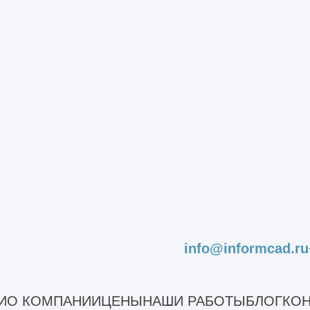
ледование
ледование дома
ледование зданий
лых зданий
аний для реконструкции
ания школы
гоэтажного каркасного здания
щественных зданий
екта капитального строительства
ъектов незавершенного строительства
оизводственных зданий
ромышленных зданий
info@informcad.ru
стояния сооружений
И
О КОМПАНИИ
ЦЕНЫ
НАШИ РАБОТЫ
БЛОГ
КОН