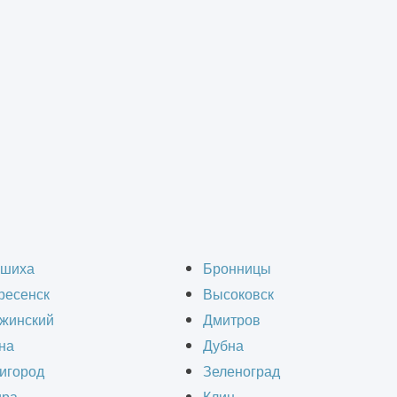
Контакты
шиха
Бронницы
ресенск
Высоковск
жинский
Дмитров
Электронная почта
График 
на
Дубна
игород
Зеленоград
info@informcad.ru
пн-пт 