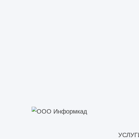
Строительно-техническое обс
Строительно-техническое обс
Строительно-техническое обс
Техническое обследование жи
Техническое обследование зд
Техническое обследование зд
Техническое обследование мно
Техническое обследование об
Техническое обследование объ
Техническое обследование об
Техническое обследование пр
Техническое обследование п
Техническое обследование со
УСЛУГ