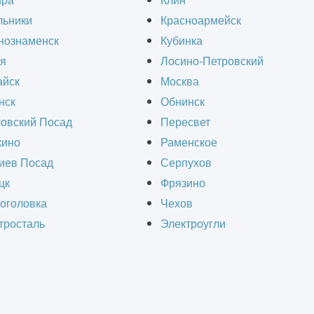
ира
Клин
Адрес
льники
Красноармейск
нознаменск
г. Москва, ул. Ивана
Кубинка
я
Лосино-Петровский
Франко, д.4, к.10
йск
Москва
нск
Обнинск
овский Посад
Пересвет
Оставить заявку
ино
Раменское
иев Посад
Серпухов
цк
Фрязино
планируете построить здание? Обращайтесь за
оголовка
Чехов
ммерческое предложение. Заполните форму обр
тросталь
Электроугли