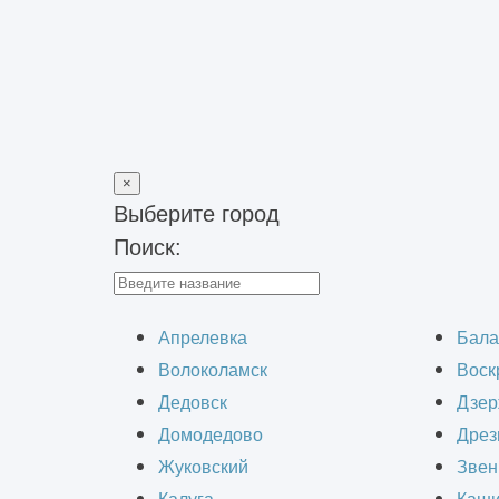
×
Выберите город
Поиск:
Главная
>
Контакты
Апрелевка
Бала
Волоколамск
Воск
Дедовск
Дзер
Телефон
Домодедово
Дрез
Жуковский
Звен
+7 (495) 741-18-87