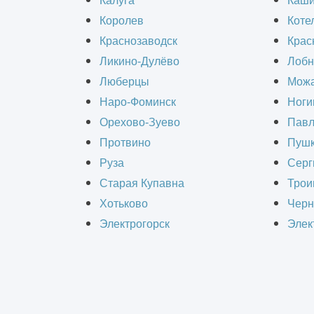
Калуга
Каш
Королев
Коте
Краснозаводск
Крас
Ликино-Дулёво
Лобн
Люберцы
Можа
Наро-Фоминск
Ноги
Орехово-Зуево
Павл
Протвино
Пушк
Руза
Серг
Старая Купавна
Трои
Требуются проектные услуги или 
Хотьково
Черн
Подготовим индивидуальное ко
Электрогорск
Элек