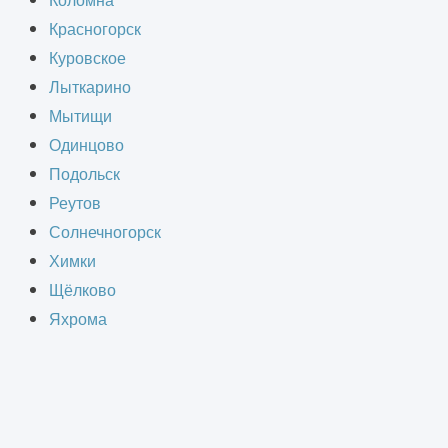
Коломна
Красногорск
Куровское
Лыткарино
Мытищи
Одинцово
Подольск
Реутов
Солнечногорск
Химки
 профессиональной консультацией!
Щёлково
атной связи и задайте вопрос.
Яхрома