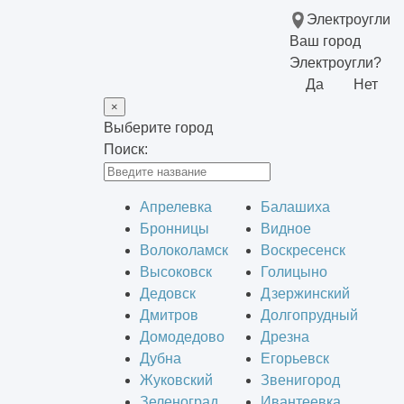
Электроугли
Ваш город
Электроугли?
Да
Нет
×
Выберите город
Поиск:
Апрелевка
Балашиха
Бронницы
Видное
Волоколамск
Воскресенск
Высоковск
Голицыно
Дедовск
Дзержинский
Дмитров
Долгопрудный
Домодедово
Дрезна
Дубна
Егорьевск
Жуковский
Звенигород
Зеленоград
Ивантеевка