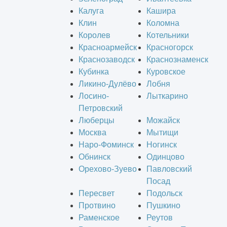
Калуга
Кашира
Клин
Коломна
Королев
Котельники
Красноармейск
Красногорск
Краснозаводск
Краснознаменск
Кубинка
Куровское
Ликино-Дулёво
Лобня
Лосино-
Лыткарино
Петровский
Люберцы
Можайск
Москва
Мытищи
Наро-Фоминск
Ногинск
Обнинск
Одинцово
Орехово-Зуево
Павловский
Посад
Пересвет
Подольск
Протвино
Пушкино
Раменское
Реутов