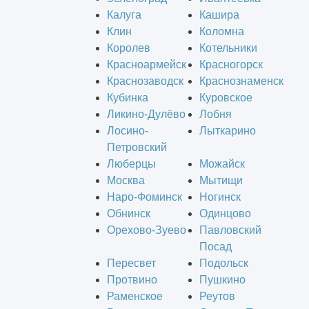
Калуга
Кашира
Клин
Коломна
Королев
Котельники
Красноармейск
Красногорск
Краснозаводск
Краснознаменск
Кубинка
Куровское
Ликино-Дулёво
Лобня
Лосино-
Лыткарино
Петровский
Люберцы
Можайск
Москва
Мытищи
Наро-Фоминск
Ногинск
Обнинск
Одинцово
Орехово-Зуево
Павловский
Посад
Пересвет
Подольск
Протвино
Пушкино
Раменское
Реутов