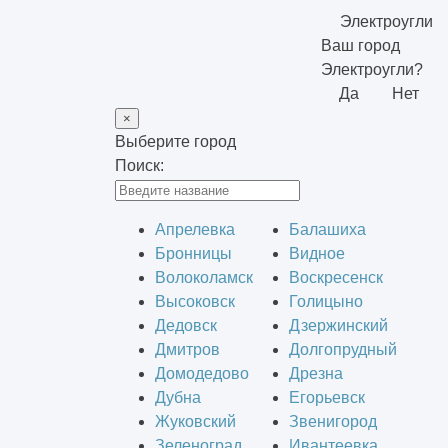
Электроугли
Ваш город
Электроугли?
Да
Нет
×
Выберите город
Поиск:
Апрелевка
Балашиха
Бронницы
Видное
Волоколамск
Воскресенск
Высоковск
Голицыно
Дедовск
Дзержинский
Дмитров
Долгопрудный
Домодедово
Дрезна
Дубна
Егорьевск
Жуковский
Звенигород
Зеленоград
Ивантеевка