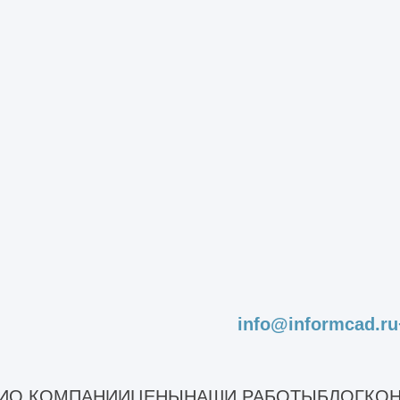
ского склада по индивидуальному проекту любого размера
Монтаж
Наши работы
info@informcad.ru
Склад
И
О КОМПАНИИ
ЦЕНЫ
НАШИ РАБОТЫ
БЛОГ
КОН