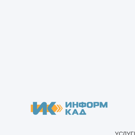
Изготовление и строительство металличе
Что включают строительно-монтажные
работы
Что такое объем строительно-монтажных
Монтаж металлокаркаса
работ
Монтаж металлокаркаса, стен и кровли
Какими документами оформляются
строительно-монтажные работы
Нужно ли СРО для монтажа
металлоконструкций
Прочие строительно-монтажные работы -
что это?
Кто осуществляет строительный контроль
УСЛУГ