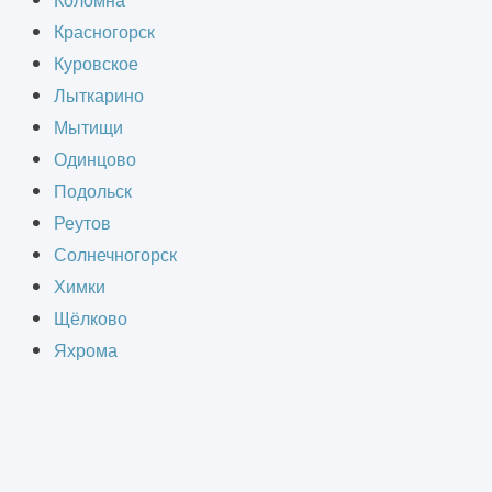
Коломна
д ключ, от разработки проекта до
Красногорск
де, и мы создадим для вас склад,
Куровское
Лыткарино
Мытищи
Одинцово
Подольск
Реутов
СТВА
Солнечногорск
Химки
Щёлково
Яхрома
счёт