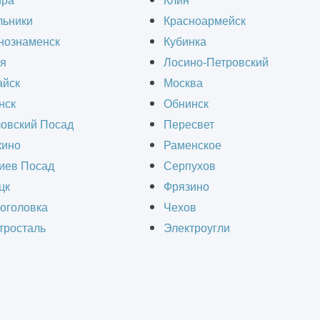
ира
Клин
ный спектр услуг по строительству складов по
льники
Красноармейск
рьте реализацию своего проекта опытной коман
нознаменск
Кубинка
м для вашего бизнеса.
я
Лосино-Петровский
йск
Москва
нск
Обнинск
овский Посад
Пересвет
ино
Раменское
СЧИТАТЬ СТОИМОСТЬ СТРОИТЕЛЬ
иев Посад
Серпухов
цк
Фрязино
оголовка
Чехов
тросталь
Электроугли
Получить ра