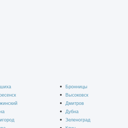
льство складов в Элек
шиха
Бронницы
ресенск
Высоковск
жинский
Дмитров
на
Дубна
игород
Зеленоград
, который станет неотъемлемой частью вашего 