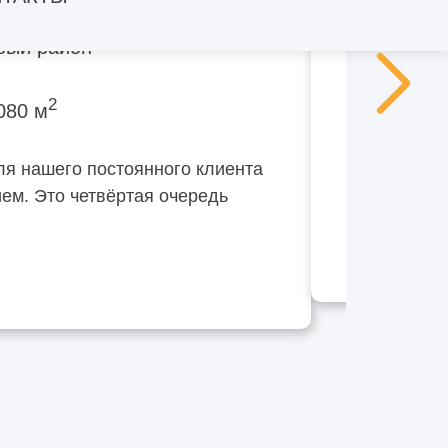
вый район
2
080 м
ля нашего постоянного клиента
ем. Это четвёртая очередь