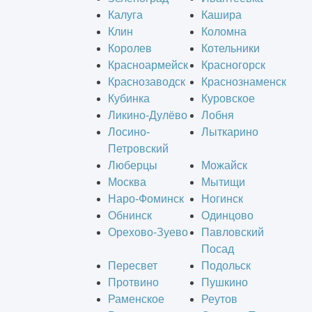
Калуга
Кашира
Клин
Коломна
Королев
Котельники
Красноармейск
Красногорск
Краснозаводск
Краснознаменск
Кубинка
Куровское
Ликино-Дулёво
Лобня
Лосино-
Лыткарино
Петровский
Люберцы
Можайск
Москва
Мытищи
Наро-Фоминск
Ногинск
Обнинск
Одинцово
Орехово-Зуево
Павловский
Посад
Пересвет
Подольск
Протвино
Пушкино
Раменское
Реутов