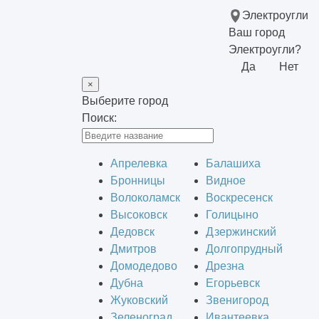
Электроугли
Ваш город
Электроугли?
Да
Нет
×
Выберите город
Поиск:
Апрелевка
Балашиха
Бронницы
Видное
Волоколамск
Воскресенск
Высоковск
Голицыно
Дедовск
Дзержинский
Дмитров
Долгопрудный
Домодедово
Дрезна
Дубна
Егорьевск
Жуковский
Звенигород
Зеленоград
Ивантеевка