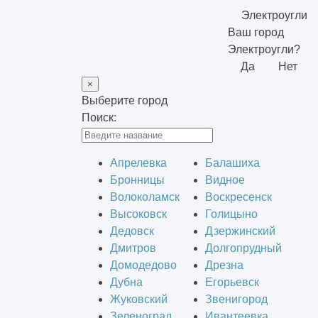
Электроугли
Ваш город
Электроугли?
Да
Нет
×
Выберите город
Поиск:
Апрелевка
Балашиха
Бронницы
Видное
Волоколамск
Воскресенск
Высоковск
Голицыно
Дедовск
Дзержинский
Дмитров
Долгопрудный
Домодедово
Дрезна
Дубна
Егорьевск
Жуковский
Звенигород
Зеленоград
Ивантеевка