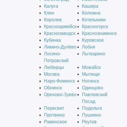
Калуга
Кашира
Клин
Коломна
Королев
Котельники
Красноармейск
Красногорск
Краснозаводск
Краснознаменск
Кубинка
Куровское
Ликино-Дулёво
Лобня
Лосино-
Лыткарино
Петровский
Люберцы
Можайск
Москва
Мытищи
Наро-Фоминск
Ногинск
Обнинск
Одинцово
Орехово-Зуево
Павловский
Посад
Пересвет
Подольск
Протвино
Пушкино
Раменское
Реутов