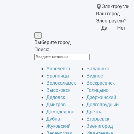
Электроугли
Ваш город
Электроугли?
Да
Нет
×
Выберите город
Поиск:
Апрелевка
Балашиха
Бронницы
Видное
Волоколамск
Воскресенск
Высоковск
Голицыно
Дедовск
Дзержинский
Дмитров
Долгопрудный
Домодедово
Дрезна
Дубна
Егорьевск
Жуковский
Звенигород
Зеленоград
Ивантеевка