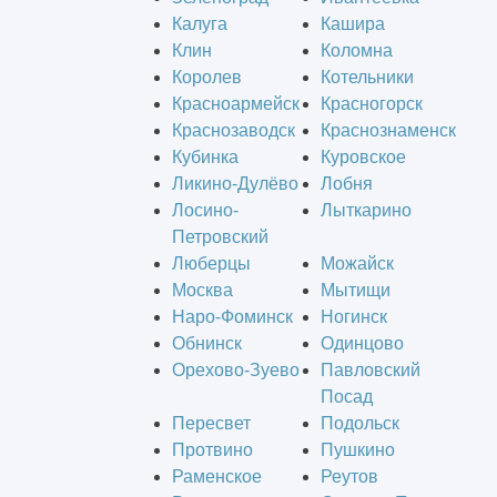
Калуга
Кашира
Клин
Коломна
Королев
Котельники
Красноармейск
Красногорск
Краснозаводск
Краснознаменск
Кубинка
Куровское
Ликино-Дулёво
Лобня
Лосино-
Лыткарино
Петровский
Люберцы
Можайск
Москва
Мытищи
Наро-Фоминск
Ногинск
Обнинск
Одинцово
Орехово-Зуево
Павловский
Посад
Пересвет
Подольск
Протвино
Пушкино
Раменское
Реутов