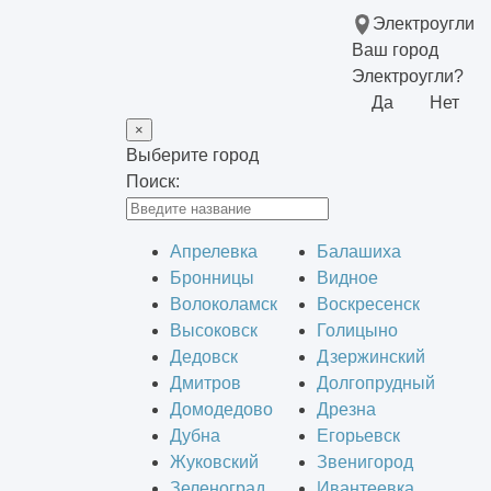
Электроугли
Ваш город
Электроугли?
Да
Нет
×
Выберите город
Поиск:
Апрелевка
Балашиха
Бронницы
Видное
Волоколамск
Воскресенск
Высоковск
Голицыно
Дедовск
Дзержинский
Дмитров
Долгопрудный
Домодедово
Дрезна
Дубна
Егорьевск
Жуковский
Звенигород
Зеленоград
Ивантеевка