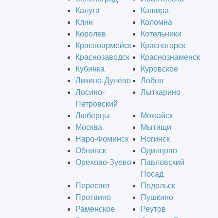
Калуга
Кашира
Клин
Коломна
Королев
Котельники
Красноармейск
Красногорск
Краснозаводск
Краснознаменск
Кубинка
Куровское
Ликино-Дулёво
Лобня
Лосино-
Лыткарино
Петровский
Люберцы
Можайск
Москва
Мытищи
Наро-Фоминск
Ногинск
Обнинск
Одинцово
Орехово-Зуево
Павловский
Посад
Пересвет
Подольск
Протвино
Пушкино
Раменское
Реутов