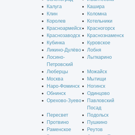
Калуга
Кашира
Клин
Коломна
Королев
Котельники
Красноармейск
Красногорск
Краснозаводск
Краснознаменск
Кубинка
Куровское
Ликино-Дулёво
Лобня
Лосино-
Лыткарино
Петровский
Люберцы
Можайск
Москва
Мытищи
Наро-Фоминск
Ногинск
Обнинск
Одинцово
Орехово-Зуево
Павловский
Посад
Пересвет
Подольск
Протвино
Пушкино
Раменское
Реутов