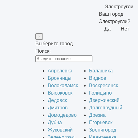
Электроугли
Ваш город
Электроугли?
Да
Нет
×
Выберите город
Поиск:
Апрелевка
Балашиха
Бронницы
Видное
Волоколамск
Воскресенск
Высоковск
Голицыно
Дедовск
Дзержинский
Дмитров
Долгопрудный
Домодедово
Дрезна
Дубна
Егорьевск
Жуковский
Звенигород
Зеленоград
Ивантеевка