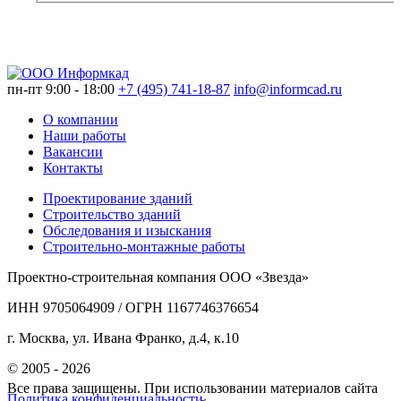
пн-пт 9:00 - 18:00
+7 (495) 741-18-87
info@informcad.ru
О компании
Наши работы
Вакансии
Контакты
Проектирование зданий
Строительство зданий
Обследования и изыскания
Строительно-монтажные работы
Проектно-строительная компания ООО «Звезда»
ИНН 9705064909 / ОГРН 1167746376654
г. Москва, ул. Ивана Франко, д.4, к.10
© 2005 - 2026
Все права защищены. При использовании материалов сайта
Политика конфиденциальности