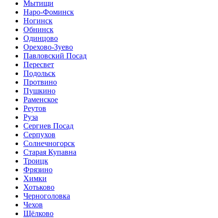
Мытищи
Наро-Фоминск
Ногинск
Обнинск
Одинцово
Орехово-Зуево
Павловский Посад
Пересвет
Подольск
Протвино
Пушкино
Раменское
Реутов
Руза
Сергиев Посад
Серпухов
Солнечногорск
Старая Купавна
Троицк
Фрязино
Химки
Хотьково
Черноголовка
Чехов
Щёлково