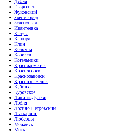
Дубна
Егорьевск
Жуковский
Звенигород
Зеленоград
Ивантеевка
Калуга
Кашира
Клин
Коломна
Королев
Котельники
Красноармейск
Красногорск
Краснозаводск
Краснознаменск
Кубинка
Куровское
Ликино-Дулёво
Лобня
Лосино-Петровский
Лыткарино
Люберцы
Можайск
Москва