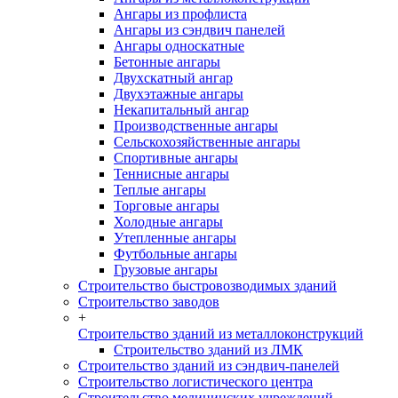
Ангары из профлиста
Ангары из сэндвич панелей
Ангары односкатные
Бетонные ангары
Двухскатный ангар
Двухэтажные ангары
Некапитальный ангар
Производственные ангары
Сельскохозяйственные ангары
Спортивные ангары
Теннисные ангары
Теплые ангары
Торговые ангары
Холодные ангары
Утепленные ангары
Футбольные ангары
Грузовые ангары
Строительство быстровозводимых зданий
Строительство заводов
+
Строительство зданий из металлоконструкций
Строительство зданий из ЛМК
Строительство зданий из сэндвич-панелей
Строительство логистического центра
Строительство медицинских учреждений