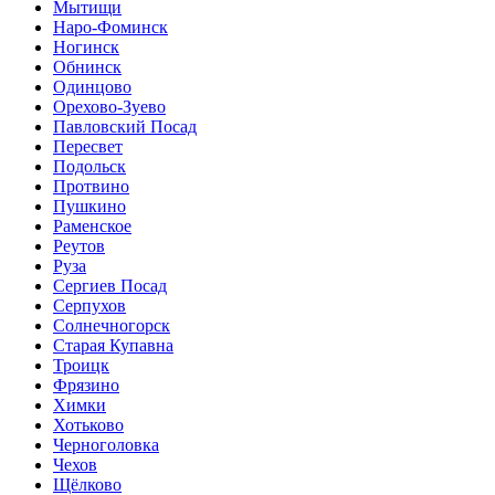
Мытищи
Наро-Фоминск
Ногинск
Обнинск
Одинцово
Орехово-Зуево
Павловский Посад
Пересвет
Подольск
Протвино
Пушкино
Раменское
Реутов
Руза
Сергиев Посад
Серпухов
Солнечногорск
Старая Купавна
Троицк
Фрязино
Химки
Хотьково
Черноголовка
Чехов
Щёлково