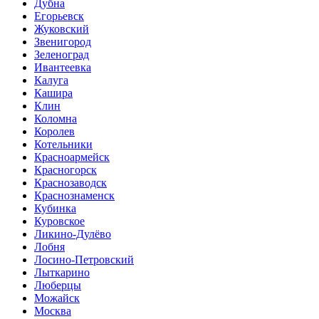
Дубна
Егорьевск
Жуковский
Звенигород
Зеленоград
Ивантеевка
Калуга
Кашира
Клин
Коломна
Королев
Котельники
Красноармейск
Красногорск
Краснозаводск
Краснознаменск
Кубинка
Куровское
Ликино-Дулёво
Лобня
Лосино-Петровский
Лыткарино
Люберцы
Можайск
Москва