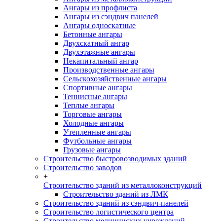
Ангары из профлиста
Ангары из сэндвич панелей
Ангары односкатные
Бетонные ангары
Двухскатный ангар
Двухэтажные ангары
Некапитальный ангар
Производственные ангары
Сельскохозяйственные ангары
Спортивные ангары
Теннисные ангары
Теплые ангары
Торговые ангары
Холодные ангары
Утепленные ангары
Футбольные ангары
Грузовые ангары
Строительство быстровозводимых зданий
Строительство заводов
+
Строительство зданий из металлоконструкций
Строительство зданий из ЛМК
Строительство зданий из сэндвич-панелей
Строительство логистического центра
Строительство медицинских учреждений