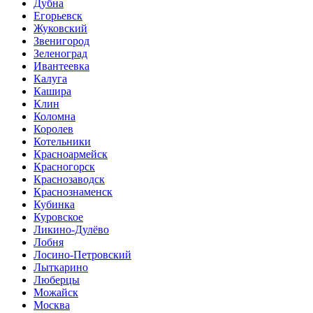
Дубна
Егорьевск
Жуковский
Звенигород
Зеленоград
Ивантеевка
Калуга
Кашира
Клин
Коломна
Королев
Котельники
Красноармейск
Красногорск
Краснозаводск
Краснознаменск
Кубинка
Куровское
Ликино-Дулёво
Лобня
Лосино-Петровский
Лыткарино
Люберцы
Можайск
Москва