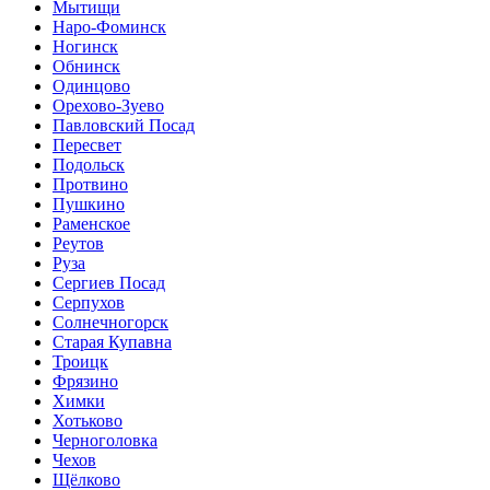
Мытищи
Наро-Фоминск
Ногинск
Обнинск
Одинцово
Орехово-Зуево
Павловский Посад
Пересвет
Подольск
Протвино
Пушкино
Раменское
Реутов
Руза
Сергиев Посад
Серпухов
Солнечногорск
Старая Купавна
Троицк
Фрязино
Химки
Хотьково
Черноголовка
Чехов
Щёлково