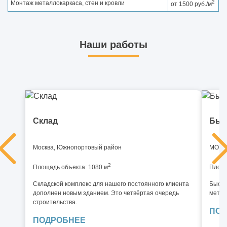
2
Монтаж металлокаркаса, стен и кровли
от 1500 руб./м
Наши работы
Склад
Быс
Москва, Южнопортовый район
МО, И
2
Площадь объекта: 1080 м
Площа
Складской комплекс для нашего постоянного клиента
Быстр
дополнен новым зданием. Это четвёртая очередь
метал
строительства.
ПОД
ПОДРОБНЕЕ